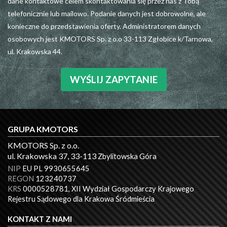
dane kontaktowe celem skontaktowania się przez nas z Tobą
telefonicznie lub mailowo. Podanie danych jest dobrowolne, ale
konieczne do przedstawienia oferty. Administratorem danych
osobowych jest KMOTORS Sp. z o.o 33-113 Zgłobice k/Tarnowa,
ul. Krakowska 44.
WYŚLIJ ZAPYTANIE
GRUPA KMOTORS
KMOTORS Sp. z o.o.
ul. Krakowska 37, 33-113
Zbylitowska Góra
NIP
EU PL 9930655645
REGON
123240737
KRS
0000528781, XII Wydział Gospodarczy Krajowego
Rejestru Sądowego dla Krakowa Śródmieścia
KONTAKT Z NAMI