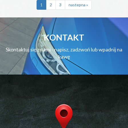
nastepna
1
2
3
nastepna »
KONTAKT
Skontaktuj się z nami - napisz, zadzwoń lub wpadnij na
kawę