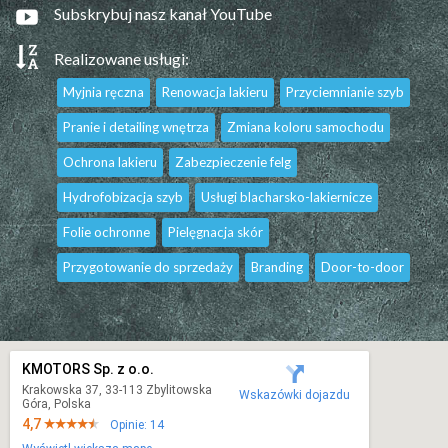
Subskrybuj nasz kanał YouTube
Realizowane usługi:
Myjnia ręczna
Renowacja lakieru
Przyciemnianie szyb
Pranie i detailing wnętrza
Zmiana koloru samochodu
Ochrona lakieru
Zabezpieczenie felg
Hydrofobizacja szyb
Usługi blacharsko-lakiernicze
Folie ochronne
Pielęgnacja skór
Przygotowanie do sprzedaży
Branding
Door-to-door
KMOTORS Sp. z o.o.
Krakowska 37, 33-113 Zbylitowska
Wskazówki dojazdu
Góra, Polska
4,7
Opinie: 14