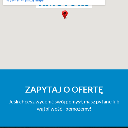
Wyświetl większą mapę
ZAPYTAJ O OFERTĘ
Jeśli chcesz wycenić swój pomysł, masz pytane lub
wątpliwość - pomożemy!