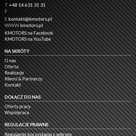
T
+48 14 631 31 31
F
E
kontakt@kmotors.pl
WWW
kmotors.pl
KMOTORS na Facebook
KMOTORS na YouTube
NA SKRÓTY
O nas
Oferta
Realizacje
Klienci & Partnerzy
Kontakt
DOŁĄCZ DO NAS
Oferty pracy
Współpraca
REGULACJE PRAWNE
Regulamin korzystania z witryny