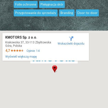
Folie ochronne
Pielęgnacja skór
Przygotowanie do sprzedaży
Branding
Door-to-door
KMOTORS Sp. z o.o.
Krakowska 37, 33-113 Zbylitowska
Wskazówki dojazdu
Góra, Polska
4,7
Opinie: 14
Wyświetl większą mapę