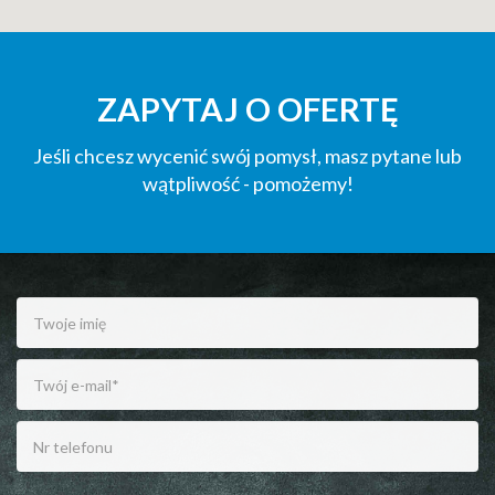
ZAPYTAJ O OFERTĘ
Jeśli chcesz wycenić swój pomysł, masz pytane lub
wątpliwość - pomożemy!