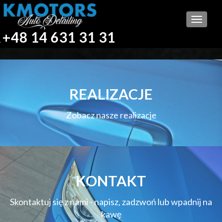
Otwór
+48 14 631 31 31
menu
REALIZACJE
Zobacz nasze realizacje
KONTAKT
Skontaktuj się z nami - napisz, zadzwoń lub wpadnij na
kawę