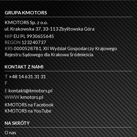
GRUPA KMOTORS
KMOTORS Sp. z o.o.
ul. Krakowska 37, 33-113
Zbylitowska Góra
NIP
EU PL 9930655645
REGON
123240737
KRS
0000528781, XII Wydział Gospodarczy Krajowego
Rejestru Sądowego dla Krakowa Śródmieścia
KONTAKT Z NAMI
T
+48 14 631 31 31
F
E
kontakt@kmotors.pl
WWW
kmotors.pl
KMOTORS na Facebook
KMOTORS na YouTube
NA SKRÓTY
O nas