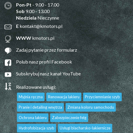
Pon-Pt
- 9.00 - 17.00
Sob
9.00 - 13.00
Niedziela
Nieczynne
E
kontakt@kmotors.pl
WWW
kmotors.pl
Zadaj pytanie przez formularz
Polub nasz profil Facebook
Subskrybuj nasz kanał YouTube
Realizowane usługi:
Myjnia ręczna
Renowacja lakieru
Przyciemnianie szyb
Pranie i detailing wnętrza
Zmiana koloru samochodu
Ochrona lakieru
Zabezpieczenie felg
Hydrofobizacja szyb
Usługi blacharsko-lakiernicze